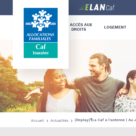
Caf
Touraine
L’ ACCÈS AUX
LOGEMENT
DROITS
INSERTION –
HANDICAP –
(Replay)🎙️La Caf à l’antenne | Au 
Accueil
Actualités