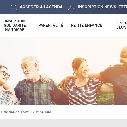
ACCÉDER À L'AGENDA
INSCRIPTION NEWSLETT
INSERTION
ENF
SOLIDARITÉ
PARENTALITÉ
PETITE ENFANCE
JEUN
HANDICAP
 SOLIDARITÉ
INFOS GÉNÉRALES
INFOS GÉNÉRALES
 INCLUSION
SPPE
ENFANCE
RELAIS PETITE ENFANCE –
JEUNESSE
RPE
ETABLISSEMENT D’ACCUEIL
DU JEUNE ENFANT – EAJE
JT de Val de Loire TV le 14 mai