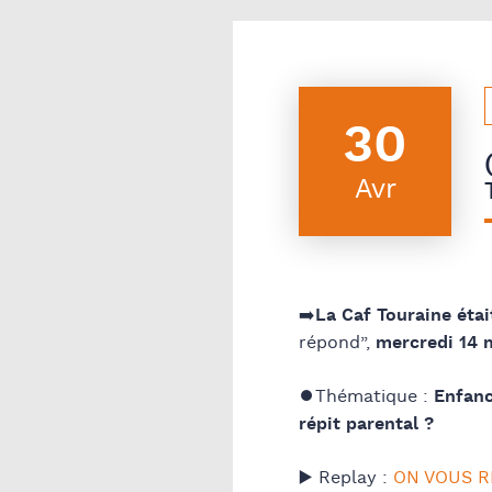
30
Avr
➡️La Caf Touraine étai
répond”,
mercredi 14 
⏺️
Thématique :
Enfan
répit parental ?
▶️ Replay :
ON VOUS RÉP