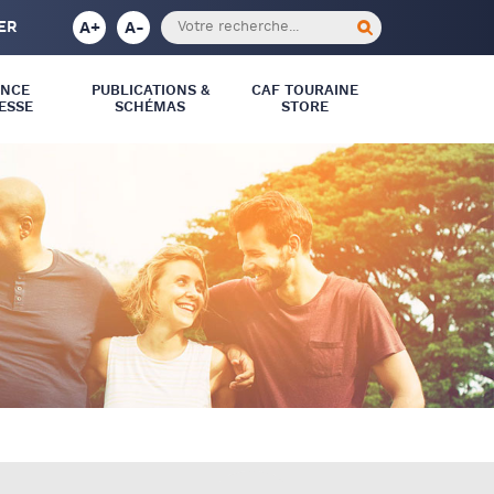
A+
A-
ER
ANCE
PUBLICATIONS &
CAF TOURAINE
ESSE
SCHÉMAS
STORE
MON COMPTE PARTENAIRE –
SERVICE AFAS
DÉCLARER SON ACTIVITÉ
RÉGLEMENTATION ET
CONVENTIONNEMENT DE
L’ACTION SOCIALE
ELAN OU UNE DEMANDE DE
SUBVENTION ?
MONENFANT.FR
DOCUSIGN
BLUEFILES