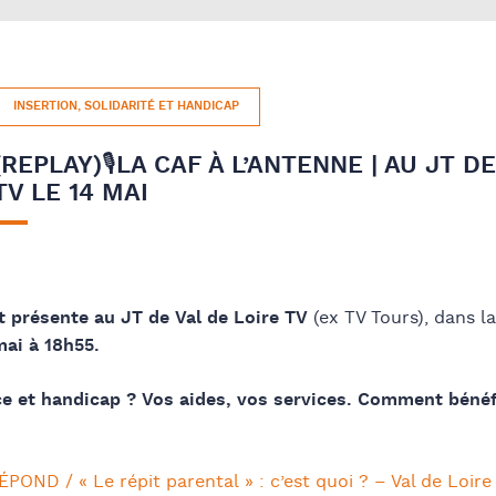
INSERTION, SOLIDARITÉ ET HANDICAP
(REPLAY)🎙️LA CAF À L’ANTENNE | AU JT D
TV LE 14 MAI
t présente au JT de Val de Loire TV
(ex TV Tours), dans l
mai à 18h55.
ce et
handicap ? Vos aides, vos services. Comment bénéfi
OND / « Le répit parental » : c’est quoi ? – Val de Loire