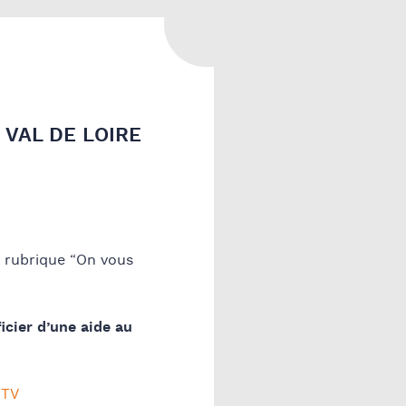
PARENTS TOURAINE
SE FORMER
LES PLAQUETTES
D’INFORMATION DE LA CAF
TOURAINE
LES SITES WEB / LIENS
E VAL DE LOIRE
UTILES
a rubrique “On vous
cier d’une aide au
 TV