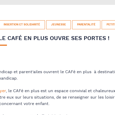
INSERTION ET SOLIDARITÉ
JEUNESSE
PARENTALITÉ
PETIT
LE CAFÉ EN PLUS OUVRE SES PORTES !
dicap et parent’ailes ouvrent le CAFé en plus à destinat
handicap.
lyer
, le CAFé en plus est un espace convivial et chaleureu
re eux sur leurs situations, de se renseigner sur les loisi
 concernant votre enfant.