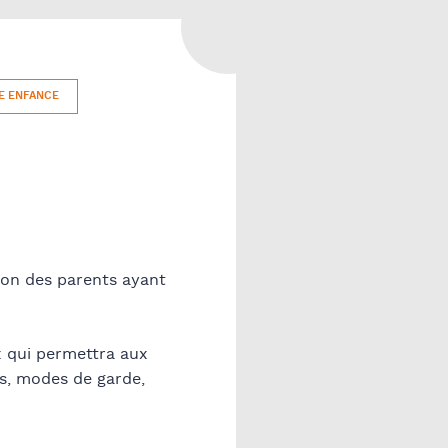
PARENTS TOURAINE
SE FORMER
LES PLAQUETTES
D’INFORMATION DE LA CAF
E ENFANCE
TOURAINE
LES SITES WEB / LIENS
UTILES
ion des parents ayant
x qui permettra aux
rs, modes de garde,