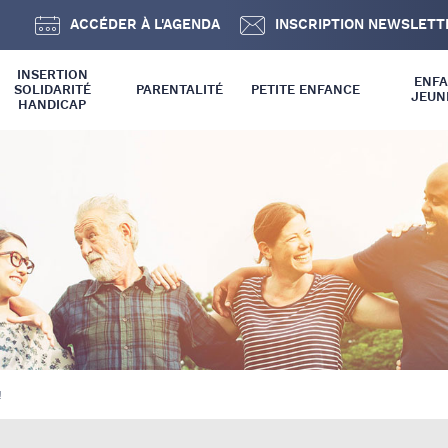
ACCÉDER À L'AGENDA
INSCRIPTION NEWSLETT
INSERTION
ENF
SOLIDARITÉ
PARENTALITÉ
PETITE ENFANCE
JEUN
HANDICAP
 SOLIDARITÉ
INFOS GÉNÉRALES
INFOS GÉNÉRALES
 INCLUSION
SPPE
ENFANCE
RELAIS PETITE ENFANCE –
JEUNESSE
RPE
ETABLISSEMENT D’ACCUEIL
DU JEUNE ENFANT – EAJE
!