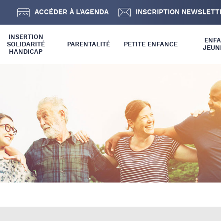
ACCÉDER À L'AGENDA
INSCRIPTION NEWSLETT
INSERTION
ENF
SOLIDARITÉ
PARENTALITÉ
PETITE ENFANCE
JEUN
HANDICAP
 SOLIDARITÉ
INFOS GÉNÉRALES
INFOS GÉNÉRALES
 INCLUSION
SPPE
ENFANCE
RELAIS PETITE ENFANCE –
JEUNESSE
RPE
ETABLISSEMENT D’ACCUEIL
DU JEUNE ENFANT – EAJE