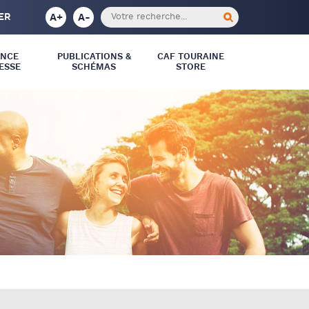
A+
A-
ER
ANCE
PUBLICATIONS &
CAF TOURAINE
ESSE
SCHÉMAS
STORE
MON COMPTE PARTENAIRE –
SERVICE AFAS
DÉCLARER SON ACTIVITÉ
RÉGLEMENTATION ET
CONVENTIONNEMENT DE
L’ACTION SOCIALE
ELAN OU UNE DEMANDE DE
SUBVENTION ?
MONENFANT.FR
DOCUSIGN
BLUEFILES