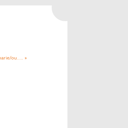
PARENTS TOURAINE
SE FORMER
LES PLAQUETTES
D’INFORMATION DE LA CAF
TOURAINE
LES SITES WEB / LIENS
UTILES
marie/ou….. »